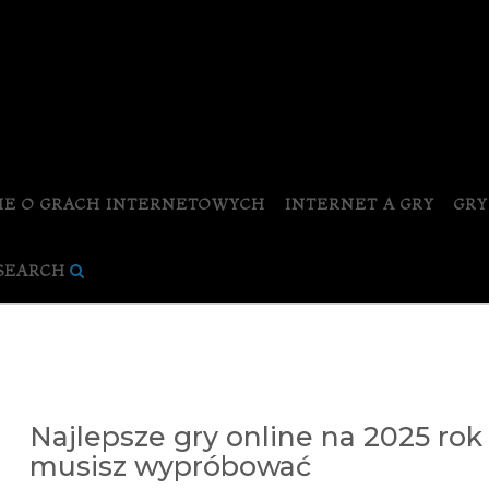
IE O GRACH INTERNETOWYCH
INTERNET A GRY
GRY
SEARCH
Najlepsze gry online na 2025 rok -
musisz wypróbować