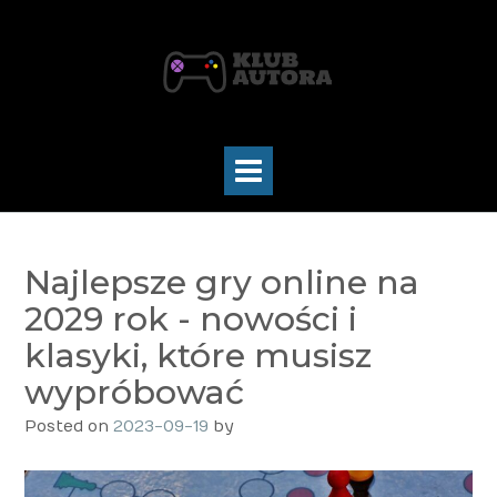
Skip
to
content
Najlepsze gry online na
2029 rok - nowości i
klasyki, które musisz
wypróbować
Posted on
2023-09-19
by