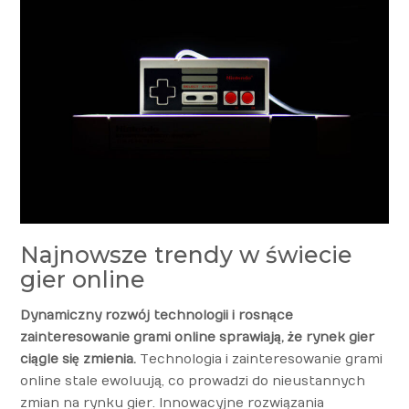
Najnowsze trendy w świecie
gier online
Dynamiczny rozwój technologii i rosnące
zainteresowanie grami online sprawiają, że rynek gier
ciągle się zmienia.
Technologia i zainteresowanie grami
online stale ewoluują, co prowadzi do nieustannych
zmian na rynku gier. Innowacyjne rozwiązania