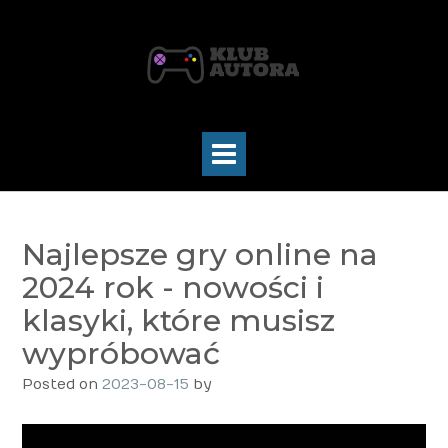
Skip
to
content
Najlepsze gry online na
2024 rok - nowości i
klasyki, które musisz
wypróbować
Posted on
2023-08-15
by